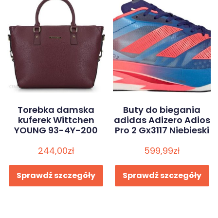
Torebka damska
Buty do biegania
kuferek Wittchen
adidas Adizero Adios
YOUNG 93-4Y-200
Pro 2 Gx3117 Niebieski
244,00
zł
599,99
zł
Sprawdź szczegóły
Sprawdź szczegóły