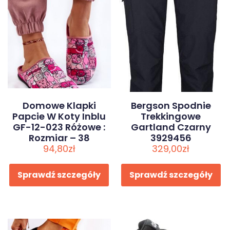
Domowe Klapki
Bergson Spodnie
Papcie W Koty Inblu
Trekkingowe
GF-12-023 Różowe :
Gartland Czarny
Rozmiar – 38
3929456
94,80
zł
329,00
zł
Sprawdź szczegóły
Sprawdź szczegóły