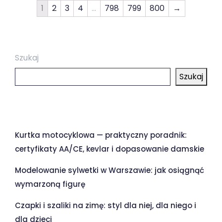
1
2
3
4
…
798
799
800
→
Szukaj
Szukaj
Ostatnie wpisy
Kurtka motocyklowa — praktyczny poradnik:
certyfikaty AA/CE, kevlar i dopasowanie damskie
Modelowanie sylwetki w Warszawie: jak osiągnąć
wymarzoną figurę
Czapki i szaliki na zimę: styl dla niej, dla niego i
dla dzieci