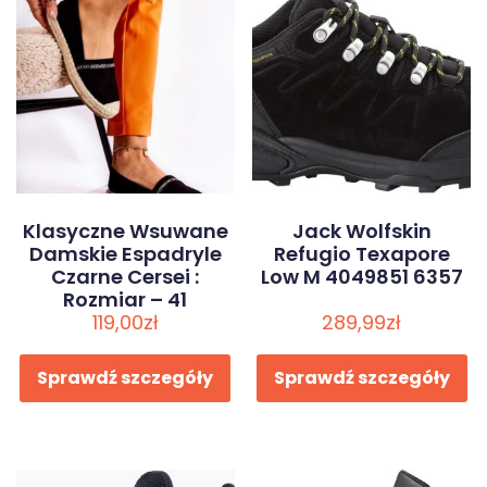
Klasyczne Wsuwane
Jack Wolfskin
Damskie Espadryle
Refugio Texapore
Czarne Cersei :
Low M 4049851 6357
Rozmiar – 41
119,00
zł
289,99
zł
Sprawdź szczegóły
Sprawdź szczegóły