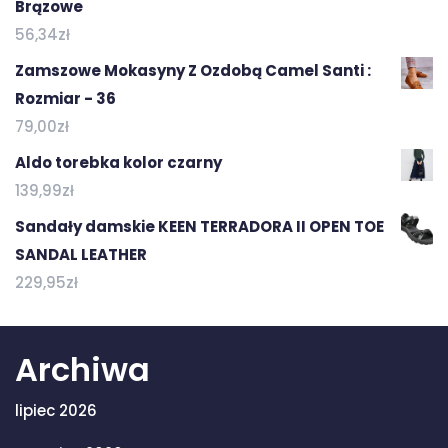
Brązowe
56,34
zł
Zamszowe Mokasyny Z Ozdobą Camel Santi :
Rozmiar - 36
79,00
zł
Aldo torebka kolor czarny
139,99
zł
Sandały damskie KEEN TERRADORA II OPEN TOE
SANDAL LEATHER
229,95
zł
Archiwa
lipiec 2026