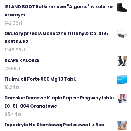
ISLAND BOOT Botki zimowe "Algoma" w kolorze
czarnym
142,95
zł
Okulary przeciwsłoneczne Tiffany & Co. 4197
8357S4 62
1 149,99
zł
SZARE KALOSZE
79,99
zł
Fluimucil Forte 600 Mg 10 Tabl.
10,24
zł
Damskie Domowe Klapki Papcie Pingwiny Inblu
EC-81-004 Granatowe
95,44
zł
Espadryle Na Słomkowej Podeszwie Lu Boo