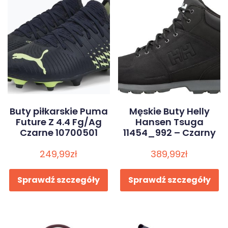
Buty piłkarskie Puma
Męskie Buty Helly
Future Z 4.4 Fg/Ag
Hansen Tsuga
Czarne 10700501
11454_992 – Czarny
249,99
zł
389,99
zł
Sprawdź szczegóły
Sprawdź szczegóły