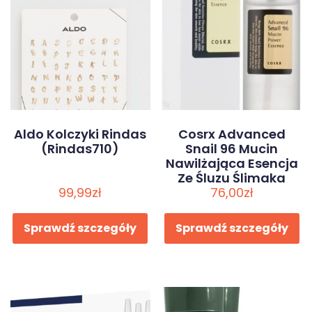
Aldo Kolczyki Rindas
Cosrx Advanced
(Rindas710)
Snail 96 Mucin
Nawilżająca Esencja
Ze Śluzu Ślimaka
99,99
zł
76,00
100ml
zł
Sprawdź szczegóły
Sprawdź szczegóły