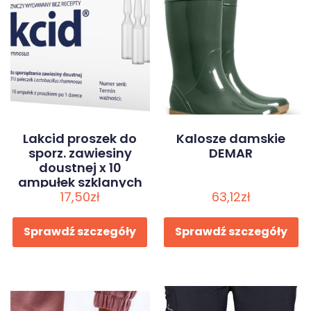
Lakcid proszek do
Kalosze damskie
sporz. zawiesiny
DEMAR
doustnej x 10
ampułek szklanych
17,50
zł
63,12
zł
Sprawdź szczegóły
Sprawdź szczegóły