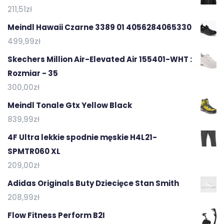
211,51
zł
Meindl Hawaii Czarne 3389 01 4056284065330
499,99
zł
Skechers Million Air-Elevated Air 155401-WHT :
Rozmiar - 35
300,00
zł
Meindl Tonale Gtx Yellow Black
839,99
zł
4F Ultra lekkie spodnie męskie H4L21-
SPMTR060 XL
209,00
zł
Adidas Originals Buty Dziecięce Stan Smith
208,99
zł
Flow Fitness Perform B2I