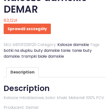
DEMAR
63,12
zł
Sprawdź szczegóły
SKU:
b9113f328f20
Category:
Kalosze damskie
Tags:
botki na słupku
,
buty damskie tanie
,
tanie buty
damskie
,
trampki białe damskie
Description
Description
Kalosze młodzieżowe, kolor: khaki. Materiał: 100% PCV.
Producent: Demar