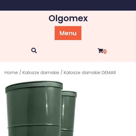
Skip
to
Olgomex
content
Menu
0
Home
/
Kalosze damskie
/ Kalosze damskie DEMAR