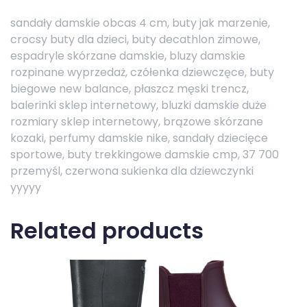
sandały damskie obcas 4 cm, buty jak marzenie,
crocsy buty dla dzieci, buty decathlon zimowe,
espadryle skórzane damskie, bluzy damskie
rozpinane wyprzedaż, czółenka dziewczęce, buty
biegowe new balance, płaszcz męski trencz,
balerinki sklep internetowy, bluzki damskie duże
rozmiary sklep internetowy, brązowe skórzane
kozaki, perfumy damskie nike, sandały dziecięce
sportowe, buty trekkingowe damskie cmp, 37 700
przemyśl, czerwona sukienka dla dziewczynki
yyyyy
Related products