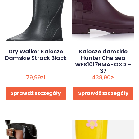
Dry Walker Kalosze
Kalosze damskie
Damskie Strack Black
Hunter Chelsea
WFS1017RMA-OXD –
37
79,99
zł
438,90
zł
Sprawdź szczegóły
Sprawdź szczegóły