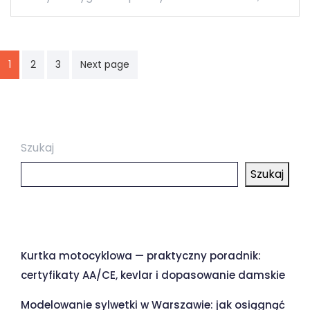
Stronicowanie
1
2
3
Next page
wpisów
Szukaj
Szukaj
Ostatnie wpisy
Kurtka motocyklowa — praktyczny poradnik:
certyfikaty AA/CE, kevlar i dopasowanie damskie
Modelowanie sylwetki w Warszawie: jak osiągnąć