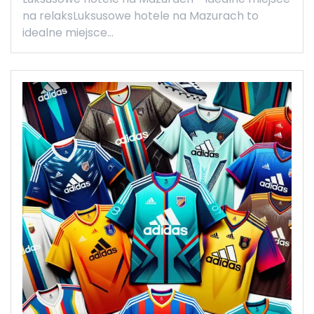
na relaksLuksusowe hotele na Mazurach to
idealne miejsce…