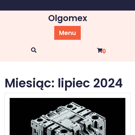
Skip
to
Olgomex
content
Menu
0
Miesiąc:
lipiec 2024