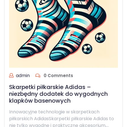
admin
0 Comments
Skarpetki piłkarskie Adidas –
niezbędny dodatek do wygodnych
klapków basenowych
Innowacyjne technologie w skarpetkach
piłkarskich AdidasSkarpetki piłkarskie Adidas to
nie tylko wygodne i praktyczne akcesorium,…