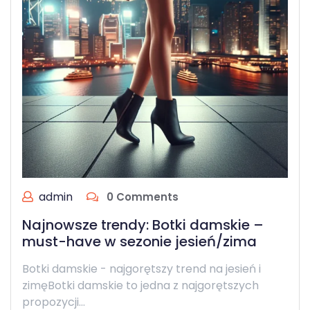
admin
0 Comments
Najnowsze trendy: Botki damskie –
must-have w sezonie jesień/zima
Botki damskie - najgorętszy trend na jesień i
zimęBotki damskie to jedna z najgorętszych
propozycji…