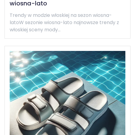
wiosna-lato
Trendy w modzie włoskiej na sezon wiosna-
latoW sezonie wiosna-lato najnowsze trendy z
włoskiej sceny mody…