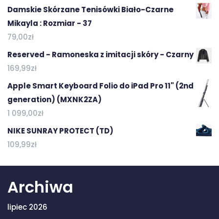
Damskie Skórzane Tenisówki Biało-Czarne
Mikayla : Rozmiar - 37
79,00
zł
Reserved - Ramoneska z imitacji skóry - Czarny
169,99
zł
Apple Smart Keyboard Folio do iPad Pro 11" (2nd
generation) (MXNK2ZA)
1 099,00
zł
NIKE SUNRAY PROTECT (TD)
109,99
zł
Archiwa
lipiec 2026