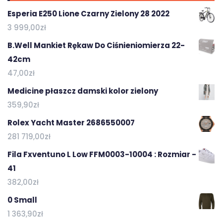
Esperia E250 Lione Czarny Zielony 28 2022
3 999,00
zł
B.Well Mankiet Rękaw Do Ciśnieniomierza 22-
42cm
47,00
zł
Medicine płaszcz damski kolor zielony
359,90
zł
Rolex Yacht Master 2686550007
281 719,00
zł
Fila Fxventuno L Low FFM0003-10004 : Rozmiar -
41
382,00
zł
0 Small
1 363,90
zł