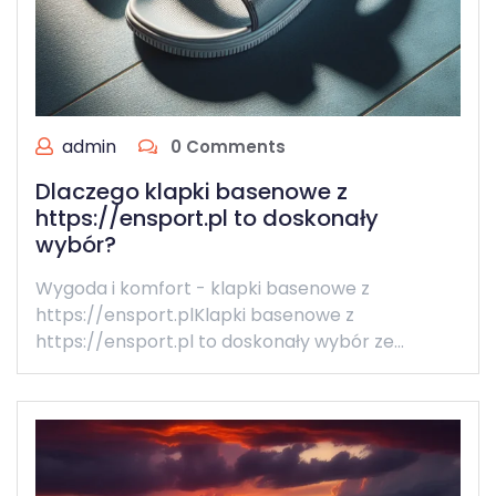
admin
0 Comments
Dlaczego klapki basenowe z
https://ensport.pl to doskonały
wybór?
Wygoda i komfort - klapki basenowe z
https://ensport.plKlapki basenowe z
https://ensport.pl to doskonały wybór ze…