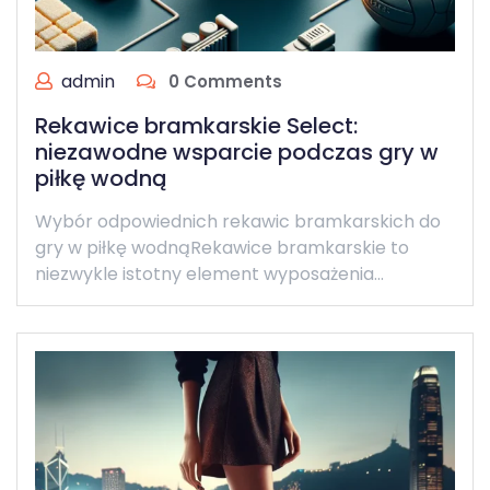
admin
0 Comments
Rekawice bramkarskie Select:
niezawodne wsparcie podczas gry w
piłkę wodną
Wybór odpowiednich rekawic bramkarskich do
gry w piłkę wodnąRekawice bramkarskie to
niezwykle istotny element wyposażenia…