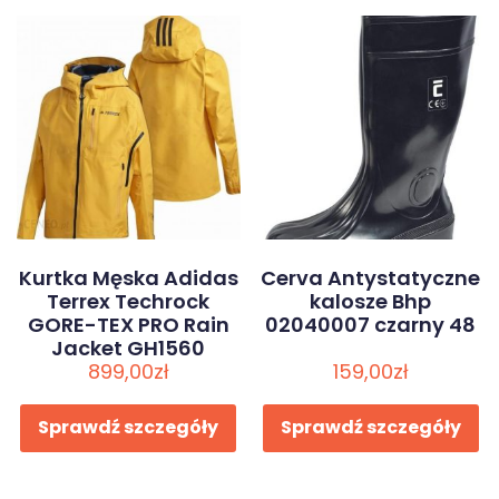
Kurtka Męska Adidas
Cerva Antystatyczne
Terrex Techrock
kalosze Bhp
GORE-TEX PRO Rain
02040007 czarny 48
Jacket GH1560
899,00
zł
159,00
zł
Sprawdź szczegóły
Sprawdź szczegóły