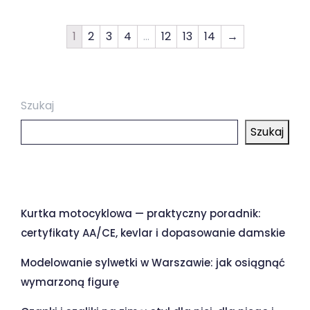
1
2
3
4
…
12
13
14
→
Szukaj
Szukaj
Ostatnie wpisy
Kurtka motocyklowa — praktyczny poradnik:
certyfikaty AA/CE, kevlar i dopasowanie damskie
Modelowanie sylwetki w Warszawie: jak osiągnąć
wymarzoną figurę