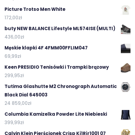
Picture Trotso Men White
172,00
zł
buty NEW BALANCE Lifestyle ML574ISE (MULTI)
436,00
zł
Męskie klapki 4F 4FMM00FFLIM047
69,99
zł
Keen PRESIDIO Tenisówki i Trampki brązowy
299,95
zł
Tutima Glashutte M2 Chronograph Automatic
Black Dial 645003
24 859,00
zł
Columbia Kamizelka Powder Lite Niebieski
399,99
zł
Calvin Klein Pierścionek Crisp Kj1Rjr1001 07