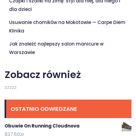
Czapki i szaliki na zimę: styl dla niej, dla niego i
dla dzieci
Usuwanie chomików na Mokotowie — Carpe Diem
Klinika
Jak znaleźć najlepszy salon manicure w
Warszawie
Zobacz również
zzzzz
OSTATNIO ODWIEDZANE
Obuwie On Running Cloudnova
837,60
zł