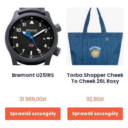
Bremont U251RS
Torba Shopper Cheek
To Cheek 26L Roxy
31 669,00
zł
112,90
zł
Sprawdź szczegóły
Sprawdź szczegóły