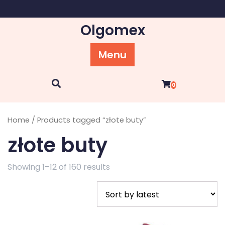
Skip
to
Olgomex
content
Menu
0
Home
/ Products tagged “złote buty”
złote buty
Showing 1–12 of 160 results