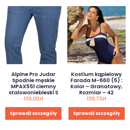
Alpine Pro Judar
Kostium kąpielowy
Spodnie męskie
Farada M-660 (5) :
MPAX551 ciemny
Kolor – Granatowy,
stalowoniebieski S
Rozmiar – 42
139,00
zł
139,73
zł
Sprawdź szczegóły
Sprawdź szczegóły