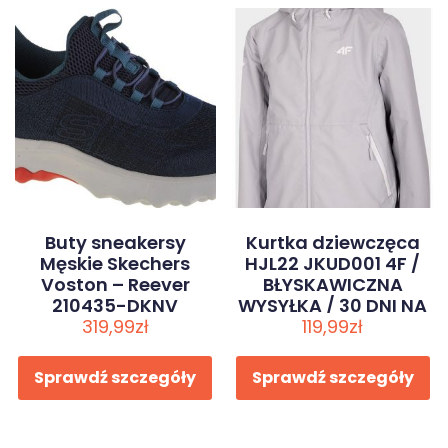
Buty sneakersy
Kurtka dziewczęca
Męskie Skechers
HJL22 JKUD001 4F /
Voston – Reever
BŁYSKAWICZNA
210435-DKNV
WYSYŁKA / 30 DNI NA
Rozmiar: 42
319,99
zł
ZWROT
119,99
zł
Sprawdź szczegóły
Sprawdź szczegóły