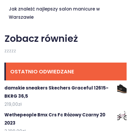
Jak znaleźć najlepszy salon manicure w
Warszawie
Zobacz również
zzzzz
OSTATNIO ODWIEDZANE
damskie sneakers Skechers Graceful 12615-
BKRG 36,5
219,00
zł
Wethepeople Bmx Crs Fc Różowy Czarny 20
2023