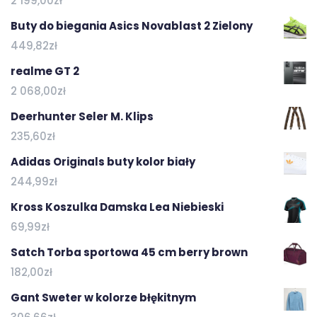
2 199,00
zł
Buty do biegania Asics Novablast 2 Zielony
449,82
zł
realme GT 2
2 068,00
zł
Deerhunter Seler M. Klips
235,60
zł
Adidas Originals buty kolor biały
244,99
zł
Kross Koszulka Damska Lea Niebieski
69,99
zł
Satch Torba sportowa 45 cm berry brown
182,00
zł
Gant Sweter w kolorze błękitnym