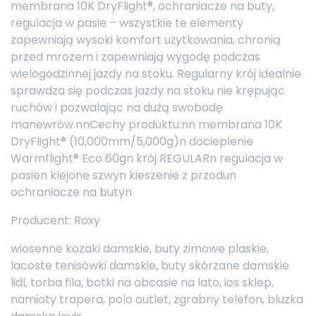
membrana 10K DryFlight®, ochraniacze na buty,
regulacja w pasie – wszystkie te elementy
zapewniają wysoki komfort użytkowania, chronią
przed mrozem i zapewniają wygodę podczas
wielogodzinnej jazdy na stoku. Regularny krój idealnie
sprawdza się podczas jazdy na stoku nie krępując
ruchów i pozwalając na dużą swobodę
manewrów.nnCechy produktu:nn membrana 10K
DryFlight® (10,000mm/5,000g)n docieplenie
Warmflight® Eco 60gn krój REGULARn regulacja w
pasien klejone szwyn kieszenie z przodun
ochraniacze na butyn
Producent: Roxy
wiosenne kozaki damskie, buty zimowe plaskie,
lacoste tenisówki damskie, buty skórzane damskie
lidl, torba fila, botki na obcasie na lato, ios sklep,
namioty trapera, polo outlet, zgrabny telefon, bluzka