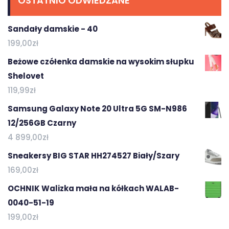
OSTATNIO ODWIEDZANE
Sandały damskie - 40
199,00
zł
Beżowe czółenka damskie na wysokim słupku
Shelovet
119,99
zł
Samsung Galaxy Note 20 Ultra 5G SM-N986
12/256GB Czarny
4 899,00
zł
Sneakersy BIG STAR HH274527 Biały/Szary
169,00
zł
OCHNIK Walizka mała na kółkach WALAB-
0040-51-19
199,00
zł