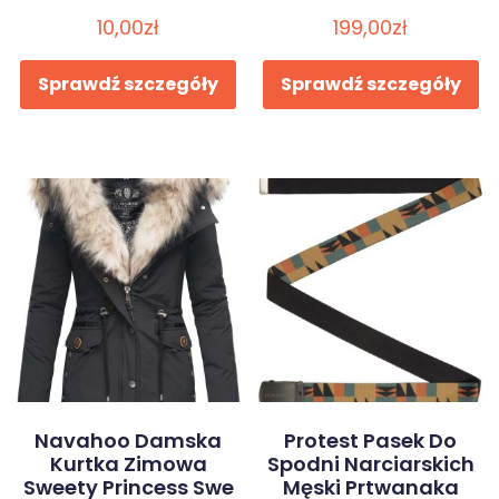
10,00
zł
199,00
zł
Sprawdź szczegóły
Sprawdź szczegóły
Navahoo Damska
Protest Pasek Do
Kurtka Zimowa
Spodni Narciarskich
Sweety Princess Swe
Męski Prtwanaka