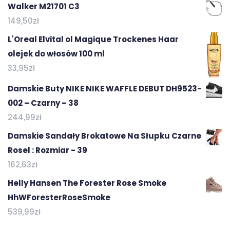
Walker M21701 C3
149,50
zł
L'Oreal Elvital ol Magique Trockenes Haar
olejek do włosów 100 ml
33,95
zł
Damskie Buty NIKE NIKE WAFFLE DEBUT DH9523-
002 – Czarny – 38
244,99
zł
Damskie Sandały Brokatowe Na Słupku Czarne
Rosel : Rozmiar - 39
162,63
zł
Helly Hansen The Forester Rose Smoke
HhWForesterRoseSmoke
539,99
zł