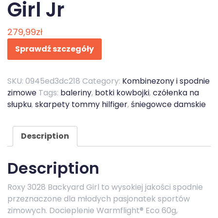
Girl Jr
279,99
zł
Sprawdź szczegóły
SKU:
0945ed3dc218
Category:
Kombinezony i spodnie
zimowe
Tags:
baleriny
,
botki kowbojki
,
czółenka na
słupku
,
skarpety tommy hilfiger
,
śniegowce damskie
Description
Description
Roxy 3028 Backyard Girl to wysokiej jakości spodnie
przeznaczone dla młodych pasjonatek sportów
zimowych. Docieplenie Warmflight® Eco 60g,