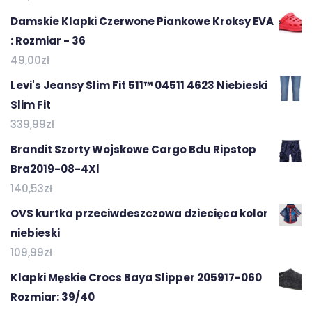
Damskie Klapki Czerwone Piankowe Kroksy EVA
: Rozmiar - 36
49,00
zł
Levi's Jeansy Slim Fit 511™ 04511 4623 Niebieski
Slim Fit
339,99
zł
Brandit Szorty Wojskowe Cargo Bdu Ripstop
Bra2019-08-4Xl
140,53
zł
OVS kurtka przeciwdeszczowa dziecięca kolor
niebieski
109,99
zł
Klapki Męskie Crocs Baya Slipper 205917-060
Rozmiar: 39/40