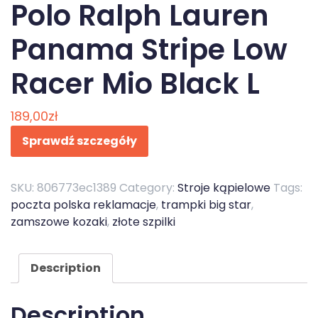
Polo Ralph Lauren
Panama Stripe Low
Racer Mio Black L
189,00
zł
Sprawdź szczegóły
SKU:
806773ec1389
Category:
Stroje kąpielowe
Tags:
poczta polska reklamacje
,
trampki big star
,
zamszowe kozaki
,
złote szpilki
Description
Description