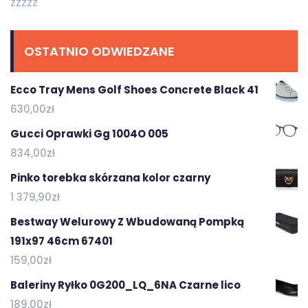
zzzzz
OSTATNIO ODWIEDZANE
Ecco Tray Mens Golf Shoes Concrete Black 41
630,00
zł
Gucci Oprawki Gg 1004O 005
834,00
zł
Pinko torebka skórzana kolor czarny
1 379,90
zł
Bestway Welurowy Z Wbudowaną Pompką
191x97 46cm 67401
159,00
zł
Baleriny Ryłko 0G200_LQ_6NA Czarne lico
189,00
zł