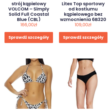
strój kąpielowy
Litex Top sportowy
VOLCOM – Simply
od kostiumu
Solid Full Coastal
kąpielowego bez
Blue (CBL)
wzmocnienia 6B320
166,00
zł
109,00
38
zł
Sprawdź szczegóły
Sprawdź szczegóły