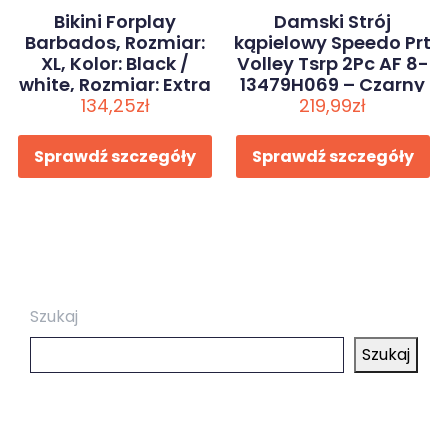
Bikini Forplay
Damski Strój
Barbados, Rozmiar:
kąpielowy Speedo Prt
XL, Kolor: Black /
Volley Tsrp 2Pc AF 8-
white, Rozmiar: Extra
13479H069 – Czarny
134,25
larg
zł
219,99
zł
Sprawdź szczegóły
Sprawdź szczegóły
Szukaj
Szukaj
Ostatnie wpisy