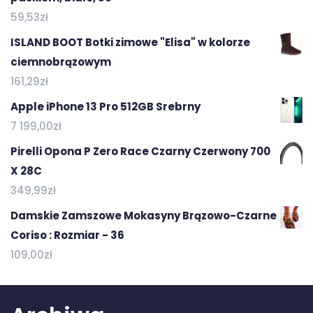
59,53
zł
ISLAND BOOT Botki zimowe "Elisa" w kolorze
ciemnobrązowym
161,29
zł
Apple iPhone 13 Pro 512GB Srebrny
7 199,00
zł
Pirelli Opona P Zero Race Czarny Czerwony 700
X 28C
349,99
zł
Damskie Zamszowe Mokasyny Brązowo-Czarne
Coriso : Rozmiar - 36
109,00
zł