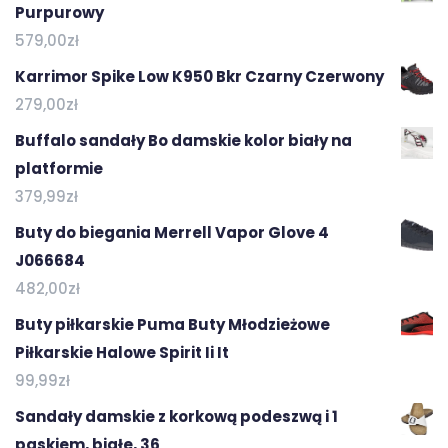
Purpurowy
579,00
zł
Karrimor Spike Low K950 Bkr Czarny Czerwony
279,00
zł
Buffalo sandały Bo damskie kolor biały na
platformie
379,99
zł
Buty do biegania Merrell Vapor Glove 4
J066684
482,00
zł
Buty piłkarskie Puma Buty Młodzieżowe
Piłkarskie Halowe Spirit Ii It
99,99
zł
Sandały damskie z korkową podeszwą i 1
paskiem, białe, 36