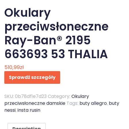
Okulary
przeciwsłoneczne
Ray-Ban® 2195
663693 53 THALIA
510,99
zł
Sprawdź szczegóły
SKU:
0b78df1e7d23
Category:
Okulary
przeciwsłoneczne damskie
Tags:
buty allegro
,
buty
nessi
,
insta rusin
Description