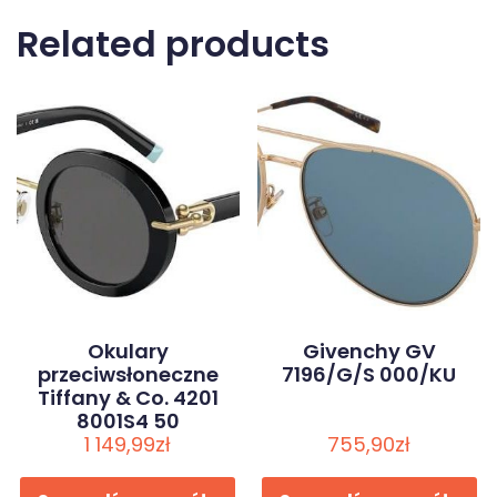
Related products
Okulary
Givenchy GV
przeciwsłoneczne
7196/G/S 000/KU
Tiffany & Co. 4201
8001S4 50
1 149,99
zł
755,90
zł