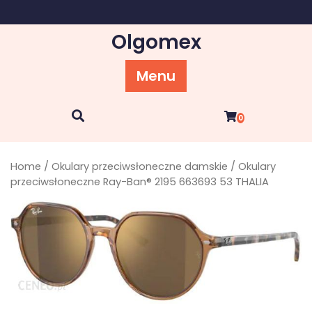
Skip
to
Olgomex
content
Menu
0
Home
/
Okulary przeciwsłoneczne damskie
/ Okulary
przeciwsłoneczne Ray-Ban® 2195 663693 53 THALIA