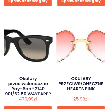
Sprawdź szczegóły
Sprawdź szczegóły
Okulary
OKULARY
przeciwsłoneczne
PRZECIWSŁONECZNE
Ray-Ban® 2140
HEARTS PINK
901/32 50 WAYFARER
479,99
zł
25,99
zł