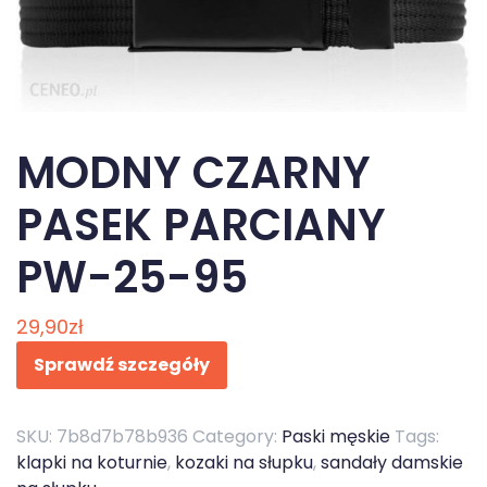
MODNY CZARNY
PASEK PARCIANY
PW-25-95
29,90
zł
Sprawdź szczegóły
SKU:
7b8d7b78b936
Category:
Paski męskie
Tags:
klapki na koturnie
,
kozaki na słupku
,
sandały damskie