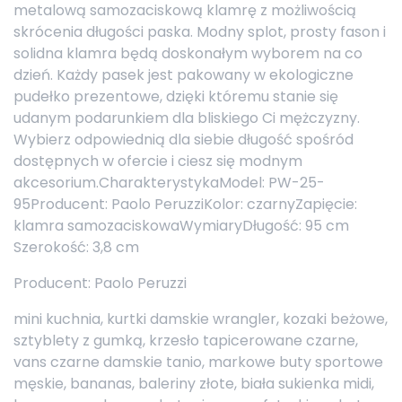
metalową samozaciskową klamrę z możliwością
skrócenia długości paska. Modny splot, prosty fason i
solidna klamra będą doskonałym wyborem na co
dzień. Każdy pasek jest pakowany w ekologiczne
pudełko prezentowe, dzięki któremu stanie się
udanym podarunkiem dla bliskiego Ci mężczyzny.
Wybierz odpowiednią dla siebie długość spośród
dostępnych w ofercie i ciesz się modnym
akcesorium.CharakterystykaModel: PW-25-
95Producent: Paolo PeruzziKolor: czarnyZapięcie:
klamra samozaciskowaWymiaryDługość: 95 cm
Szerokość: 3,8 cm
Producent: Paolo Peruzzi
mini kuchnia, kurtki damskie wrangler, kozaki beżowe,
sztyblety z gumką, krzesło tapicerowane czarne,
vans czarne damskie tanio, markowe buty sportowe
męskie, bananas, baleriny złote, biała sukienka midi,