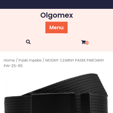
Skip
to
Olgomex
content
Menu
0
Home
/
Paski męskie
/ MODNY CZARNY PASEK PARCIANY
PW-25-95