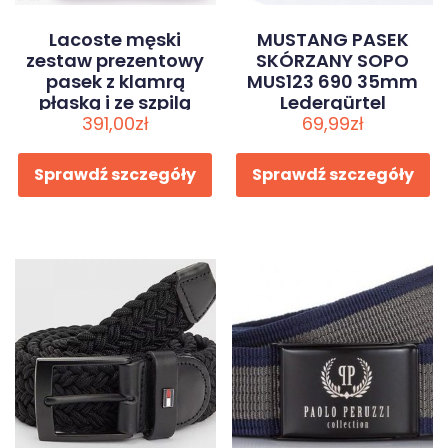
Lacoste męski
MUSTANG PASEK
zestaw prezentowy
SKÓRZANY SOPO
pasek z klamrą
MUS123 690 35mm
płaską i ze szpilą
Ledergürtel
391,00
zł
69,99
zł
Sprawdź szczegóły
Sprawdź szczegóły