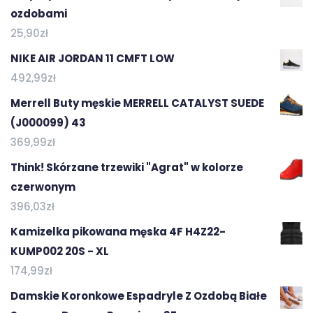
ozdobami
25,90
zł
NIKE AIR JORDAN 11 CMFT LOW
492,99
zł
Merrell Buty męskie MERRELL CATALYST SUEDE
(J000099) 43
369,99
zł
Think! Skórzane trzewiki "Agrat" w kolorze
czerwonym
396,03
zł
Kamizelka pikowana męska 4F H4Z22-
KUMP002 20S - XL
174,99
zł
Damskie Koronkowe Espadryle Z Ozdobą Białe