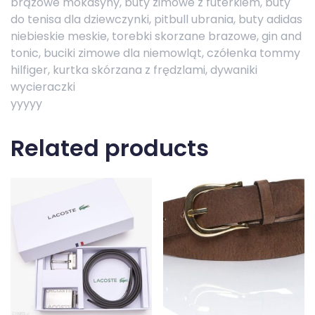
brązowe mokasyny, buty zimowe z futerkiem, buty
do tenisa dla dziewczynki, pitbull ubrania, buty adidas
niebieskie meskie, torebki skorzane brazowe, gin and
tonic, buciki zimowe dla niemowląt, czółenka tommy
hilfiger, kurtka skórzana z frędzlami, dywaniki
wycieraczki
yyyyy
Related products