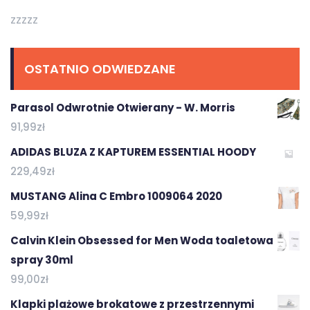
zzzzz
OSTATNIO ODWIEDZANE
Parasol Odwrotnie Otwierany - W. Morris
91,99
zł
ADIDAS BLUZA Z KAPTUREM ESSENTIAL HOODY
229,49
zł
MUSTANG Alina C Embro 1009064 2020
59,99
zł
Calvin Klein Obsessed for Men Woda toaletowa
spray 30ml
99,00
zł
Klapki plażowe brokatowe z przestrzennymi