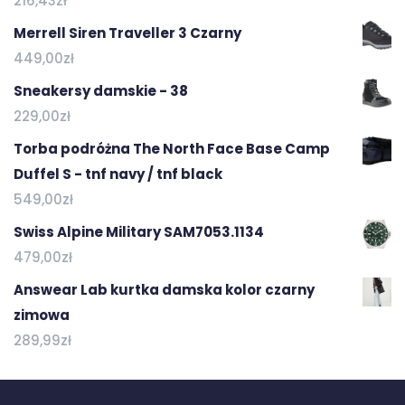
216,43
zł
Merrell Siren Traveller 3 Czarny
449,00
zł
Sneakersy damskie - 38
229,00
zł
Torba podróżna The North Face Base Camp
Duffel S - tnf navy / tnf black
549,00
zł
Swiss Alpine Military SAM7053.1134
479,00
zł
Answear Lab kurtka damska kolor czarny
zimowa
289,99
zł