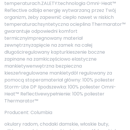
temperaturach.ZALETY:technologia Omni-Heat™
Reflective odbija energię wytwarzaną przez Twój
organizm, żeby zapewnić ciepło nawet w niskich
temperaturachsyntetyczna ocieplina Thermarator™
gwarantuje odpowiedni komfort
termicznyimpregnowany materiał
zewnętrznyzapięcie na zamek na całej
długościregulowany kapturkieszenie boczne
zapinane na zamkiczęściowo elastyczne
mankietywenwętrzna bezpieczna
kieszeńregulowane mankietydół regulowany za
pomocą stoperamateriał główny: 100% poliester
Storm-Lite DP IIpodszewka: 100% poliester Omni-
Heat™ Reflectivewypełnienie: 100% poliester
Thermarator™
Producent: Columbia
okulary radom, chodaki damskie, włoskie buty,