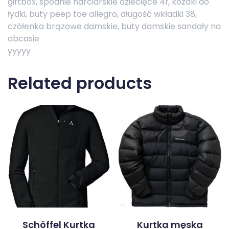
giftbox, spodnie narciarskie dziecięce 4f, kozaki do
łydki, buty peep toe allegro, długość wkładki 38,
czółenka brązowe damskie, buty damskie sandały na
obcasie
yyyyy
Related products
Schöffel Kurtka
Kurtka męska