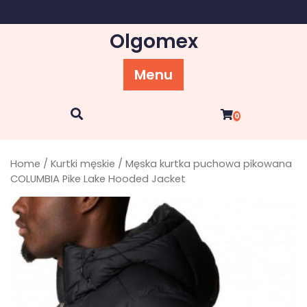
Skip
to
Olgomex
content
Menu
0
Home
/
Kurtki męskie
/ Męska kurtka puchowa pikowana
COLUMBIA Pike Lake Hooded Jacket