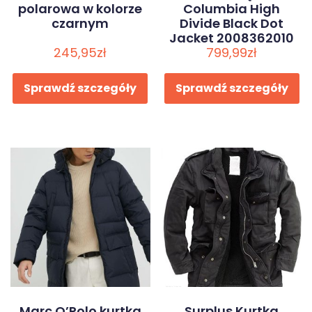
polarowa w kolorze
Columbia High
czarnym
Divide Black Dot
Jacket 2008362010
245,95
zł
Rozmiar: XL
799,99
zł
Sprawdź szczegóły
Sprawdź szczegóły
Marc O’Polo kurtka
Surplus Kurtka