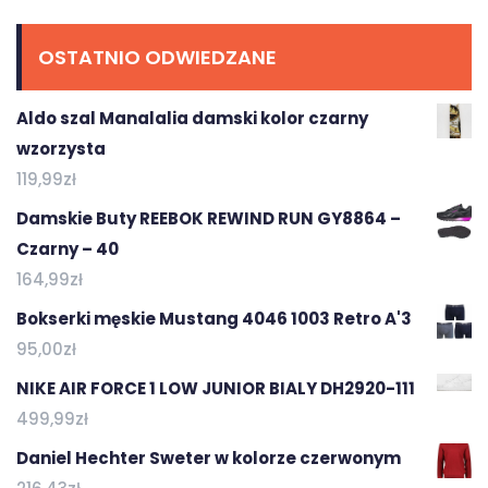
OSTATNIO ODWIEDZANE
Aldo szal Manalalia damski kolor czarny
wzorzysta
119,99
zł
Damskie Buty REEBOK REWIND RUN GY8864 –
Czarny – 40
164,99
zł
Bokserki męskie Mustang 4046 1003 Retro A'3
95,00
zł
NIKE AIR FORCE 1 LOW JUNIOR BIALY DH2920-111
499,99
zł
Daniel Hechter Sweter w kolorze czerwonym