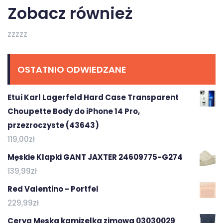
Zobacz również
zzzzz
OSTATNIO ODWIEDZANE
Etui Karl Lagerfeld Hard Case Transparent
Choupette Body do iPhone 14 Pro,
przezroczyste (43643)
119,00
zł
Męskie Klapki GANT JAXTER 24609775-G274
139,99
zł
Red Valentino - Portfel
229,99
zł
Cerva Męska kamizelka zimowa 03030029