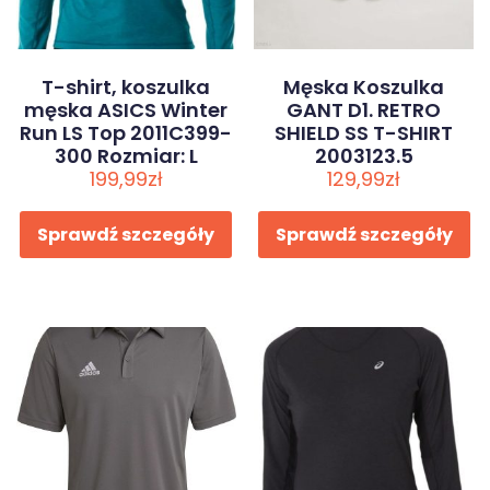
T-shirt, koszulka
Męska Koszulka
męska ASICS Winter
GANT D1. RETRO
Run LS Top 2011C399-
SHIELD SS T-SHIRT
300 Rozmiar: L
2003123.5
199,99
zł
129,99
zł
Sprawdź szczegóły
Sprawdź szczegóły