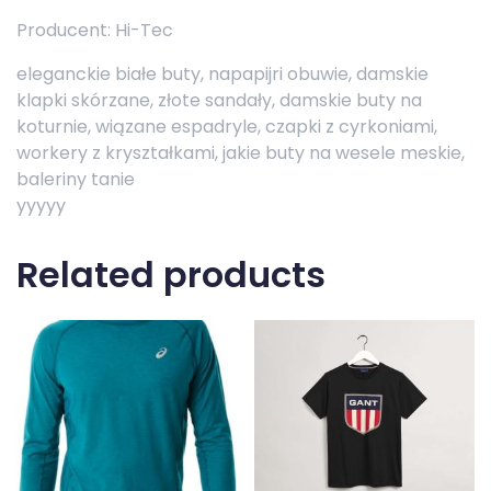
Producent: Hi-Tec
eleganckie białe buty, napapijri obuwie, damskie
klapki skórzane, złote sandały, damskie buty na
koturnie, wiązane espadryle, czapki z cyrkoniami,
workery z kryształkami, jakie buty na wesele meskie,
baleriny tanie
yyyyy
Related products