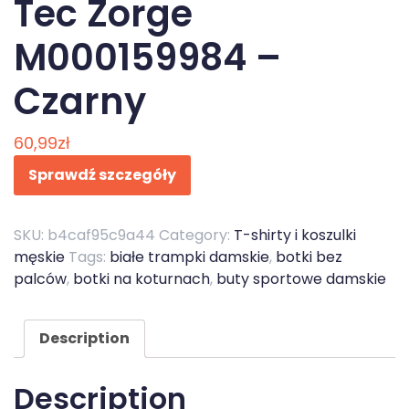
Tec Zorge
M000159984 –
Czarny
60,99
zł
Sprawdź szczegóły
SKU:
b4caf95c9a44
Category:
T-shirty i koszulki
męskie
Tags:
białe trampki damskie
,
botki bez
palców
,
botki na koturnach
,
buty sportowe damskie
Description
Description