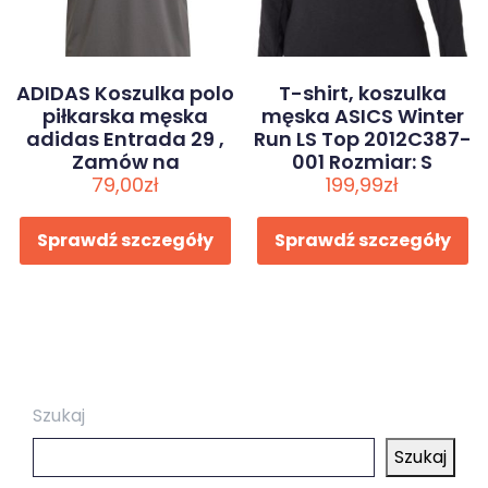
ADIDAS Koszulka polo
T-shirt, koszulka
piłkarska męska
męska ASICS Winter
adidas Entrada 29 ,
Run LS Top 2012C387-
Zamów na
001 Rozmiar: S
Decathlon.pl – 30 dni
79,00
zł
199,99
zł
na zwrot , Szary
Sprawdź szczegóły
Sprawdź szczegóły
Szukaj
Szukaj