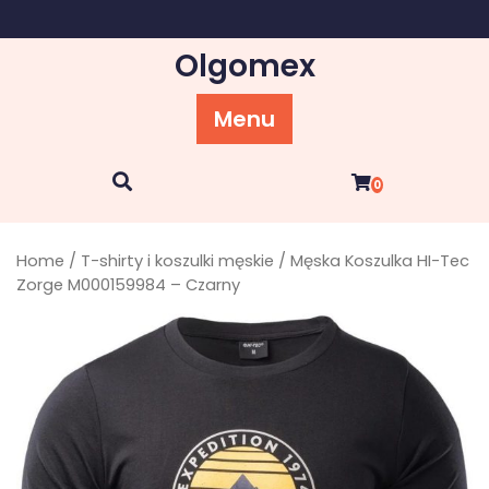
Skip
to
Olgomex
content
Menu
0
Home
/
T-shirty i koszulki męskie
/ Męska Koszulka HI-Tec
Zorge M000159984 – Czarny