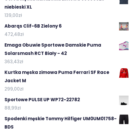
niebieski XL
139,00
zł
Abarqs Clif-6B Zielony 6
472,48
zł
Emaga Obuwie Sportowe Damskie Puma
Solarsmash RCT Biały - 42
363,43
zł
Kurtka męska zimowa Puma Ferrari SF Race
Jacket M
299,00
zł
Sportowe PULSE UP WP72-22782
88,99
zł
Spodenki męskie Tommy Hilfiger UM0UM01758-
BDS