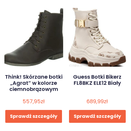
Think! Skórzane botki
Guess Botki Bikerz
„Agrat” w kolorze
FL8BKZ ELE12 Biały
ciemnobrązowym
557,95
zł
689,99
zł
Sprawdź szczegóły
Sprawdź szczegóły