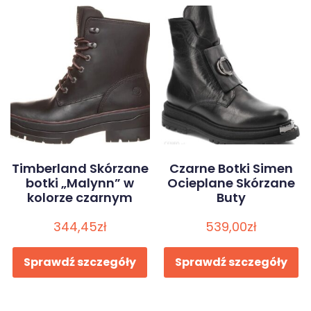
Timberland Skórzane
Czarne Botki Simen
botki „Malynn” w
Ocieplane Skórzane
kolorze czarnym
Buty
344,45
zł
539,00
zł
Sprawdź szczegóły
Sprawdź szczegóły