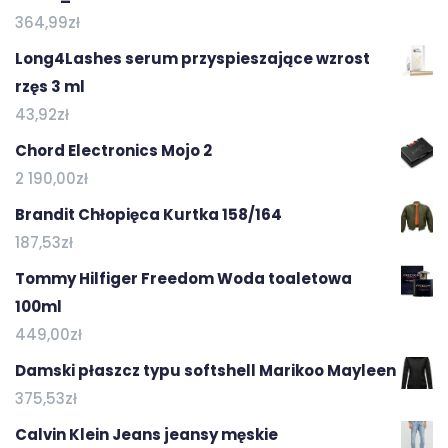
364,99
zł
Long4Lashes serum przyspieszające wzrost
rzęs 3 ml
43,92
zł
Chord Electronics Mojo 2
2 190,00
zł
Brandit Chłopięca Kurtka 158/164
187,53
zł
Tommy Hilfiger Freedom Woda toaletowa
100ml
449,00
zł
Damski płaszcz typu softshell Marikoo Mayleen
375,53
zł
Calvin Klein Jeans jeansy męskie