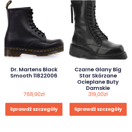
Dr. Martens Black
Czarne Glany Big
Smooth 11822006
Star Skórzane
Ocieplane Buty
Damskie
768,90
zł
319,00
zł
Sprawdź szczegóły
Sprawdź szczegóły