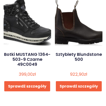
Botki MUSTANG 1364-
Sztyblety Blundstone
503-9 Czarne
500
49C0049
399,00
zł
922,90
zł
Sprawdź szczegóły
Sprawdź szczegóły