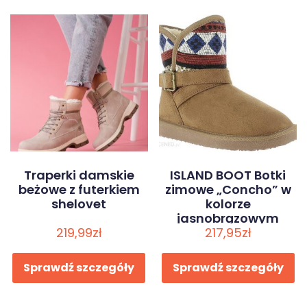
Traperki damskie
ISLAND BOOT Botki
beżowe z futerkiem
zimowe „Concho” w
shelovet
kolorze
jasnobrązowym
219,99
zł
217,95
zł
Sprawdź szczegóły
Sprawdź szczegóły