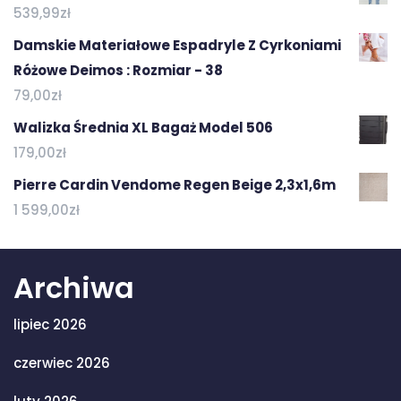
539,99
zł
Damskie Materiałowe Espadryle Z Cyrkoniami
Różowe Deimos : Rozmiar - 38
79,00
zł
Walizka Średnia XL Bagaż Model 506
179,00
zł
Pierre Cardin Vendome Regen Beige 2,3x1,6m
1 599,00
zł
Archiwa
lipiec 2026
czerwiec 2026