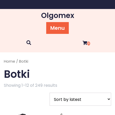
Skip
to
Olgomex
content
Menu
0
Home
/ Botki
Botki
Showing 1–12 of 249 results