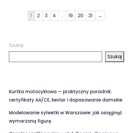
1
2
3
4
…
19
20
21
→
Szukaj
Szukaj
Ostatnie wpisy
Kurtka motocyklowa — praktyczny poradnik:
certyfikaty AA/CE, kevlar i dopasowanie damskie
Modelowanie sylwetki w Warszawie: jak osiągnąć
wymarzoną figurę