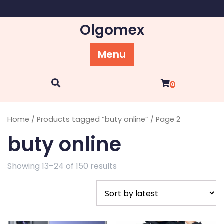
Skip
to
Olgomex
content
Menu
0
Home
/
Products tagged “buty online”
/ Page 2
buty online
Showing 13–24 of 150 results