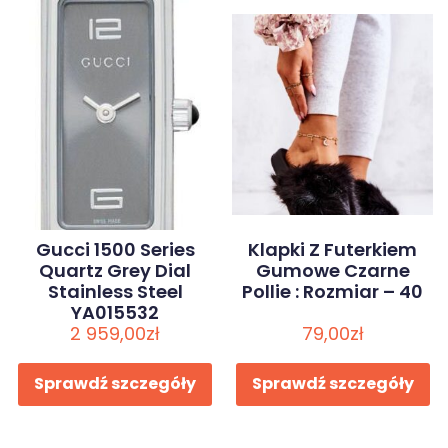
Gucci 1500 Series
Klapki Z Futerkiem
Quartz Grey Dial
Gumowe Czarne
Stainless Steel
Pollie : Rozmiar – 40
YA015532
2 959,00
zł
79,00
zł
Sprawdź szczegóły
Sprawdź szczegóły