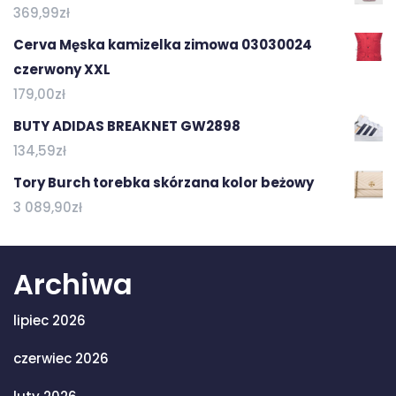
369,99
zł
Cerva Męska kamizelka zimowa 03030024
czerwony XXL
179,00
zł
BUTY ADIDAS BREAKNET GW2898
134,59
zł
Tory Burch torebka skórzana kolor beżowy
3 089,90
zł
Archiwa
lipiec 2026
czerwiec 2026