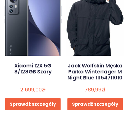
Xiaomi 12X 5G
Jack Wolfskin Męska
8/128GB Szary
Parka Winterlager M
Night Blue 11154711010
2 699,00
zł
789,99
zł
Sprawdź szczegóły
Sprawdź szczegóły