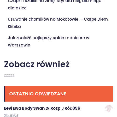
Czapki i szaliki na zimę: styl dla niej, dla niego i
dla dzieci
Usuwanie chomików na Mokotowie — Carpe Diem
Klinika
Jak znaleźć najlepszy salon manicure w
Warszawie
Zobacz również
zzzzz
OSTATNIO ODWIEDZANE
Eevi Ewa Body Swan Dł Rozp J Róż 056
25,99
zł