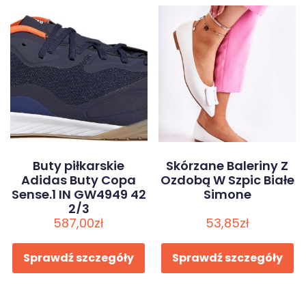
Buty piłkarskie
Skórzane Baleriny Z
Adidas Buty Copa
Ozdobą W Szpic Białe
Sense.1 IN GW4949 42
Simone
2/3
587,00
zł
53,85
zł
Sprawdź szczegóły
Sprawdź szczegóły