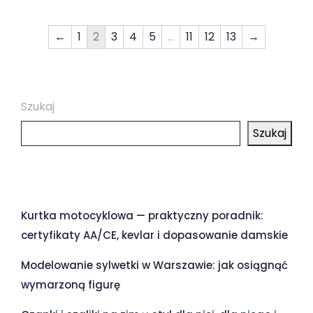
←
1
2
3
4
5
…
11
12
13
→
Szukaj
Szukaj
Ostatnie wpisy
Kurtka motocyklowa — praktyczny poradnik:
certyfikaty AA/CE, kevlar i dopasowanie damskie
Modelowanie sylwetki w Warszawie: jak osiągnąć
wymarzoną figurę