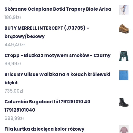
Skórzane Ocieplane Botki Trapery Białe Arisa
186,91
zł
BUTY MERRELL INTERCEPT (J73705) -
brązowy/beżowy
449,40
zł
Cropp - Bluzka z motywem smoków - Czarny
99,99
zł
Brics BY Ulisse Walizka na 4 kołach królewski
błękit
735,00
zł
Columbia Bugaboot Iii 1791281010 40
179128101040
699,99
zł
Fila kurtka dziecięca kolor różowy